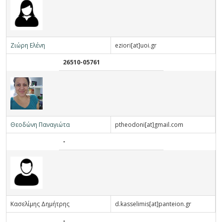
Ζ
ιώρη
Ε
λένη
eziori[at]uoi.gr
26510-05761
Θ
εοδώνη
Π
αναγιώτα
ptheodoni[at]gmail.com
-
Κ
ασελίμης
Δ
ημήτρης
d.kasselimis[at]panteion.gr
-