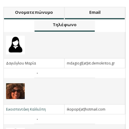
Ο
νοματεπώνυμο
E
mail
Τ
ηλέφωνο
Δ
αγιόγλου
Μ
αρία
mdagiogl[at]iit.demokritos.gr
-
Ε
ικοσπεντάκη
Κ
αλλιόπη
ikopopi[at]hotmail.com
-