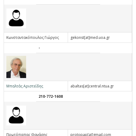
Κ
ωνσταντακόπουλος
Γ
ιώργος
gekonst[at]med.uoa.gr
-
Μ
παλτάς
Α
ριστείδης
abaltas[at]central.ntua.gr
210-772-1608
Π
ρωτόπαπας
Θ
ανάσης
protopap[at]gmail.com