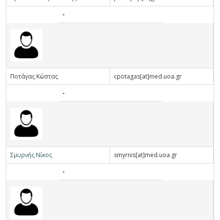
-
Π
οτάγας
Κ
ώστας
cpotagas[at]med.uoa.gr
-
Σ
μυρνής
Ν
ίκος
smyrnis[at]med.uoa.gr
-