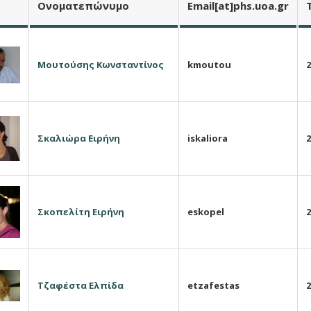
Ο
νοματεπώνυμο
E
mail
[at]phs.uoa.gr
Μ
ουτούσης
Κ
ωνσταντίνος
kmoutou
2
Σ
καλιώρα
Ε
ιρήνη
iskaliora
2
Σ
κοπελίτη
Ε
ιρήνη
eskopel
2
Τ
ζαφέστα
Ε
λπίδα
etzafestas
2