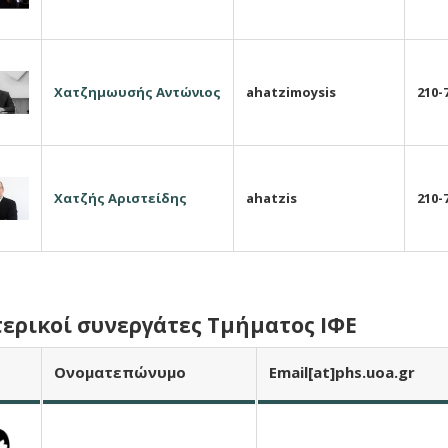
Χ
ατζημωυσής
Α
ντώνιος
ahatzimoysis
210-
Χ
ατζής
Α
ριστείδης
ahatzis
210-
ερικοί συνεργάτες Τμήματος ΙΦΕ
Ο
νοματεπώνυμο
E
mail
[at]phs.uoa.gr