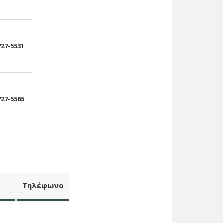
727-5531
727-5565
Τ
ηλέφωνο