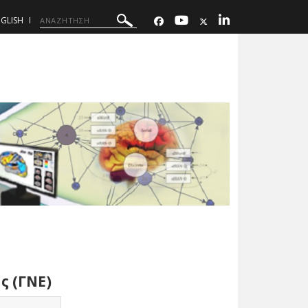
GLISH
ς (ΓΝΕ)