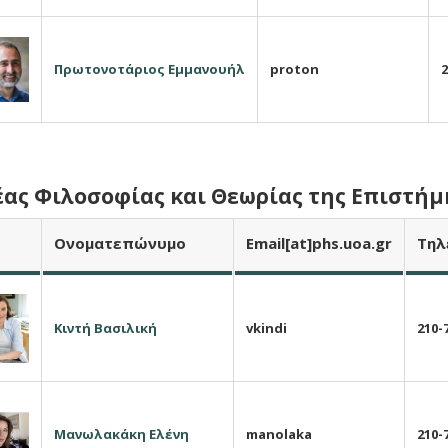
Π
ρωτονοτάριος
Ε
μμανουήλ
proton
2
ας Φιλοσοφίας και Θεωρίας της Επιστήμη
Ο
νοματεπώνυμο
E
mail
[at]phs.uoa.gr
Τ
ηλ
Κ
ιντή
Β
ασιλική
vkindi
210-
Μ
ανωλακάκη
Ε
λένη
manolaka
210-