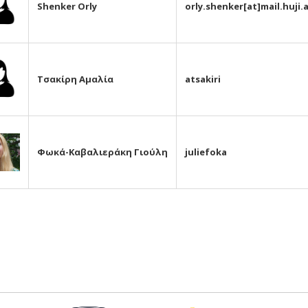
S
henker
O
rly
orly.shenker[at]mail.huji.a
Τ
σακίρη
Α
μαλία
atsakiri
Φ
ωκά-
Κ
αβαλιεράκη
Γ
ιούλη
juliefoka